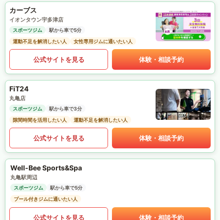
カーブス
イオンタウン宇多津店
スポーツジム
駅から車で5分
運動不足を解消したい人
女性専用ジムに通いたい人
公式サイトを見る
体験・相談予約
FiT24
丸亀店
スポーツジム
駅から車で3分
隙間時間を活用したい人
運動不足を解消したい人
公式サイトを見る
体験・相談予約
Well-Bee Sports&Spa
丸亀駅周辺
スポーツジム
駅から車で5分
プール付きジムに通いたい人
公式サイトを見る
体験・相談予約