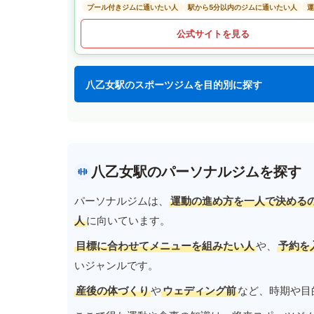
プール付きジムに通いたい人
駅から5分以内のジムに通いたい人
運
公式サイトを見る
八乙女駅のスポーツジムを目的別に探す
八乙女駅のパーソナルジムを探す
パーソナルジムは、
運動の進め方を一人で決める
人
に向いています。
目標に合わせてメニューを組みたい人
や、
予約を
いジャンルです。
産後の体づくり
や
ウェディング前
など、時期や目