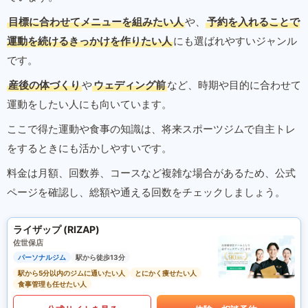
目標に合わせてメニューを組みたい人
や、
予約を入れることで
運動を続けるきっかけを作りたい人
にも選ばれやすいジャンル
です。
産後の体づくり
や
ウェディング前
など、時期や目的に合わせて
運動をしたい人にも向いています。
ここで得た運動や食事の知識は、将来スポーツジムで自主トレ
をするときにも活かしやすいです。
料金は月額、回数券、コースなど複雑な場合があるため、公式
ページを確認し、総額や通える回数をチェックしましょう。
ライザップ (RIZAP)
佐世保店
パーソナルジム
駅から徒歩13分
駅から5分以内のジムに通いたい人
とにかく痩せたい人
食事管理も任せたい人