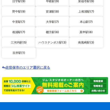
日宇駅(9)
早岐駅(9)
泉福寺駅(9)
野中駅(9)
皆瀬駅(8)
上相浦駅(7)
中里駅(7)
大学駅(7)
本山駅(7)
相浦駅(7)
棚方駅(6)
真申駅(6)
三河内駅(5)
ハウステンボス駅(3)
南風崎駅(3)
吉井駅(1)
佐世保市のエリア選択に戻る