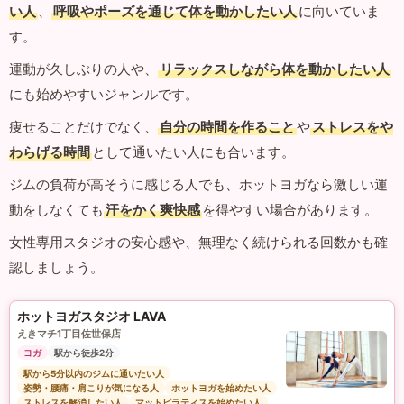
い人
、
呼吸やポーズを通じて体を動かしたい人
に向いていま
す。
運動が久しぶりの人や、
リラックスしながら体を動かしたい人
にも始めやすいジャンルです。
痩せることだけでなく、
自分の時間を作ること
や
ストレスをや
わらげる時間
として通いたい人にも合います。
ジムの負荷が高そうに感じる人でも、ホットヨガなら激しい運
動をしなくても
汗をかく爽快感
を得やすい場合があります。
女性専用スタジオの安心感や、無理なく続けられる回数かも確
認しましょう。
ホットヨガスタジオ LAVA
えきマチ1丁目佐世保店
ヨガ
駅から徒歩2分
駅から5分以内のジムに通いたい人
姿勢・腰痛・肩こりが気になる人
ホットヨガを始めたい人
ストレスを解消したい人
マットピラティスを始めたい人