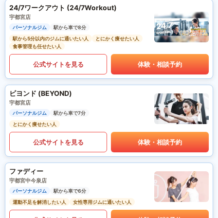
24/7ワークアウト (24/7Workout)
宇都宮店
パーソナルジム
駅から車で8分
駅から5分以内のジムに通いたい人
とにかく痩せたい人
食事管理も任せたい人
公式サイトを見る
体験・相談予約
ビヨンド (BEYOND)
宇都宮店
パーソナルジム
駅から車で7分
とにかく痩せたい人
公式サイトを見る
体験・相談予約
ファディー
宇都宮中今泉店
パーソナルジム
駅から車で6分
運動不足を解消したい人
女性専用ジムに通いたい人