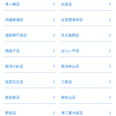
茅ヶ崎店
白楽店
武蔵新城店
辻堂西海岸店
浦和県庁前店
市川真間店
我孫子店
みらい平店
新潟小針店
新潟米山店
塩尻広丘店
三島店
新栄葵店
相生山店
野並店
津三重大前店