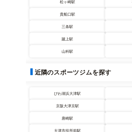
松ヶ崎駅
貴船口駅
三条駅
蹴上駅
山科駅
近隣のスポーツジムを探す
びわ湖浜大津駅
京阪大津京駅
唐崎駅
大津市役所前駅