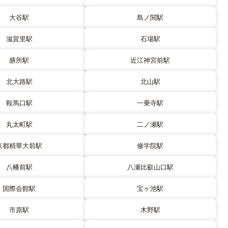
大谷駅
島ノ関駅
滋賀里駅
石場駅
膳所駅
近江神宮前駅
北大路駅
北山駅
鞍馬口駅
一乗寺駅
丸太町駅
二ノ瀬駅
京都精華大前駅
修学院駅
八幡前駅
八瀬比叡山口駅
国際会館駅
宝ヶ池駅
市原駅
木野駅