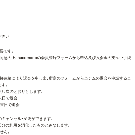
ださい
要です｡
同意の上､hacomonoの会員登録フォームから申込及び入会金の支払い手続
直接連絡により退会を申し出､所定のフォームから当ジムの退会を申請するこ
す｡
り､次のとおりとします｡
月末日で退会
月末日で退会
のキャンセル･変更ができます｡
回分の利用を消化したものとみなします｡
せん｡