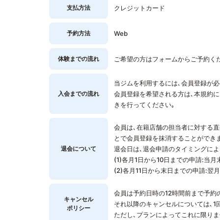
支払方法
クレジットカード
予約方法
Web
体験までの流れ
ご希望の方はフォームからご予約く
当ジムを利用するには､会員登録が必
入会までの流れ
会員登録を希望される方は､本規約に
きを行ってください｡
会員は､在籍店舗の担当者に対する
とで会員登録を抹消することができま
退会について
退会日は､退会申請のタイミングによ
(1)各月1日から10日までの申請:当
(2)各月11日から末日までの申請:翌
会員は予約日時の12時間前まで予約
キャンセル
それ以降のキャンセルについては､1
ポリシー
ただし､プランによってこれに限りま