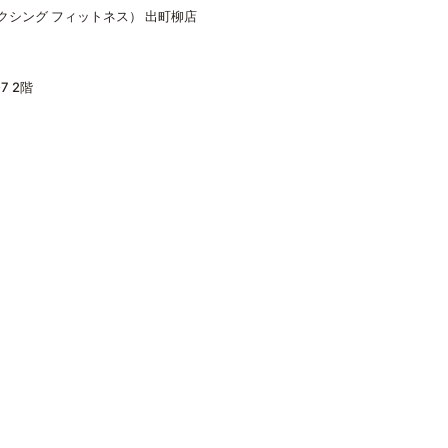
ール ボクシング フィットネス） 出町柳店
 2階