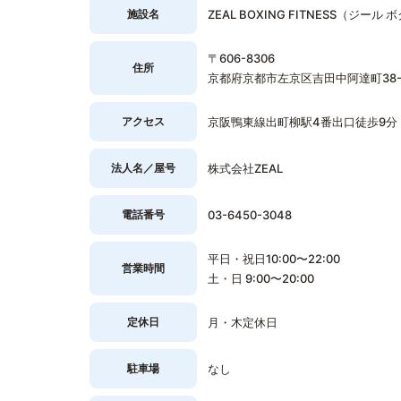
施設名
ZEAL BOXING FITNESS（ジ
〒606-8306
住所
京都府京都市左京区吉田中阿達町38-7
アクセス
京阪鴨東線出町柳駅4番出口徒歩9分
法人名／屋号
株式会社ZEAL
電話番号
03-6450-3048
平日・祝日10:00〜22:00
営業時間
土・日 9:00〜20:00
定休日
月・木定休日
駐車場
なし