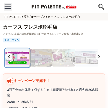
FIT PALETTE
系列店
カーブス
カーブス フレスポ稲毛店
カーブス フレスポ稲毛店
アクセス:
京成バス稲毛駅発山王町行きヴィルフォーレ稲毛下車徒歩3分
スポーツジム
キャンペーン実施中！
3回完全無料体験＋必ずもらえる超豪華7大特典※各店先着20名限
定
26/8/1 〜 26/8/31