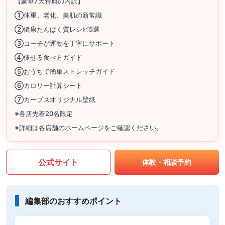
【豪華7大特典の内訳】
①体重、老化、美肌の新常識
②健康たんぱく質レシピ5選
③コーチが運動を丁寧にサポート
④痩せる食べ方ガイド
⑤おうちで簡単ストレッチガイド
⑥カロリー計算シート
⑦カーブスオリジナル壁紙
※各店先着20名限定
※詳細は各店舗のホームページをご確認ください｡
公式サイト
体験・相談予約
編集部のおすすめポイント