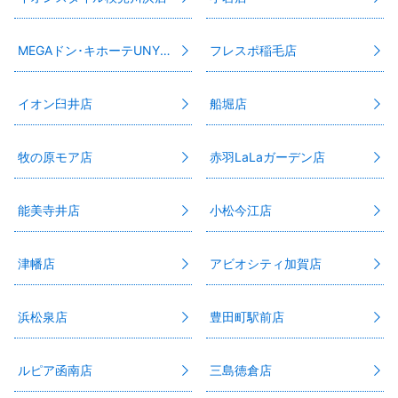
MEGAドン･キホーテUNY市原店
フレスポ稲毛店
イオン臼井店
船堀店
牧の原モア店
赤羽LaLaガーデン店
能美寺井店
小松今江店
津幡店
アビオシティ加賀店
浜松泉店
豊田町駅前店
ルピア函南店
三島徳倉店