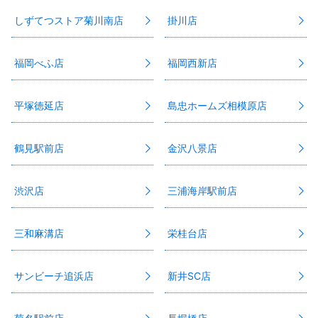
しずてつストア菊川南店
掛川店
福岡べふ店
福岡西新店
平塚徳延店
島忠ホームズ相模原店
鶴見駅前店
金沢八景店
渋沢店
三浦海岸駅前店
三和麻溝店
栄桂台店
サンビーチ追浜店
新井SC店