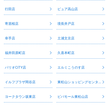
行田店
ピュア高山店
寄居桜店
境長井戸店
幸手店
土浦文京店
福井田原町店
久喜本町店
パリオCiTY店
エルミこうのす店
イルフプラザ岡谷店
東松山ショッピングセンター店
ヨークタウン坂東店
ビバモール東松山店