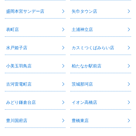
盛岡本宮サンデー店
矢巾タウン店
表町店
土浦神立店
水戸姫子店
カスミつくばみらい店
小美玉羽鳥店
柏たなか駅前店
古河雷電町店
茨城那珂店
みどり鎌倉台店
イオン高橋店
豊川国府店
豊橋東店