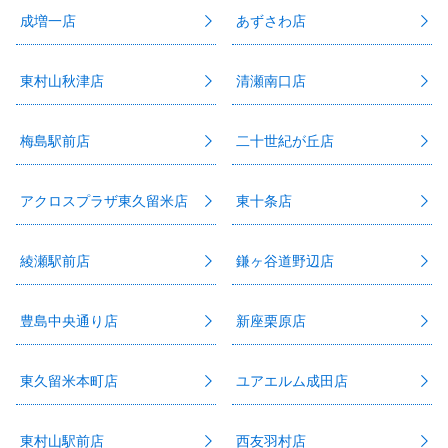
成増一店
あずさわ店
東村山秋津店
清瀬南口店
梅島駅前店
二十世紀が丘店
アクロスプラザ東久留米店
東十条店
綾瀬駅前店
鎌ヶ谷道野辺店
豊島中央通り店
新座栗原店
東久留米本町店
ユアエルム成田店
東村山駅前店
西友羽村店