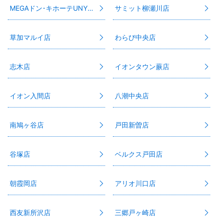
MEGAドン･キホーテUNY伊那店
サミット柳瀬川店
草加マルイ店
わらび中央店
志木店
イオンタウン蕨店
イオン入間店
八潮中央店
南鳩ヶ谷店
戸田新曽店
谷塚店
ベルクス戸田店
朝霞岡店
アリオ川口店
西友新所沢店
三郷戸ヶ崎店