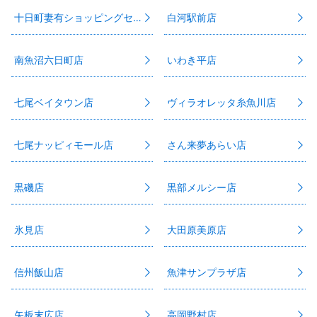
十日町妻有ショッピングセンター店
白河駅前店
南魚沼六日町店
いわき平店
七尾ベイタウン店
ヴィラオレッタ糸魚川店
七尾ナッピィモール店
さん来夢あらい店
黒磯店
黒部メルシー店
氷見店
大田原美原店
信州飯山店
魚津サンプラザ店
矢板末広店
高岡野村店