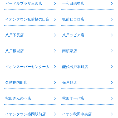
ビードルプラザ三沢店
十和田穂並店
イオンタウン弘前樋の口店
弘前ヒロロ店
八戸下長店
八戸ラピア店
八戸根城店
南類家店
イオンスーパーセンター大館店
能代出戸本町店
久慈長内町店
保戸野店
秋田さんのう店
秋田オーパ店
イオンタウン盛岡駅前店
イオン秋田中央店