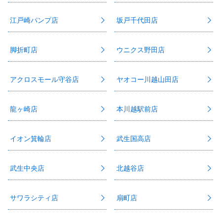
江戸崎パンプ店
坂戸千代田店
脚折町店
ウニクス野田店
アクロスモール守谷店
ヤオコー川越山田店
龍ヶ崎店
本川越駅前店
イオン箕輪店
武生国高店
武生中央店
北越谷店
サワラシティ店
扇町店