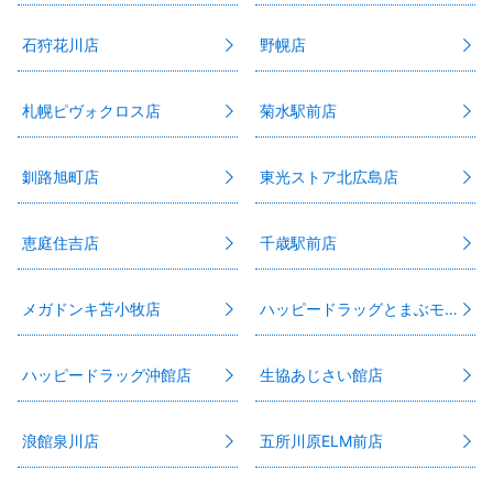
石狩花川店
野幌店
札幌ピヴォクロス店
菊水駅前店
釧路旭町店
東光ストア北広島店
恵庭住吉店
千歳駅前店
メガドンキ苫小牧店
ハッピードラッグとまぶモール店
ハッピードラッグ沖館店
生協あじさい館店
浪館泉川店
五所川原ELM前店