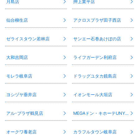
月島店
押上業平店
仙台柳生店
アクロスプラザ田子西店
ゼライスタウン若林店
サンエー石巻あけぼの店
大和吉岡店
ライフガーデン利府店
モレラ岐阜店
ドラッグユタカ鏡島店
ヨシヅヤ垂井店
イオンモール大垣店
アル･プラザ鶴見店
MEGAドン・キホーテUNY江南店
オークワ養老店
カラフルタウン岐阜店