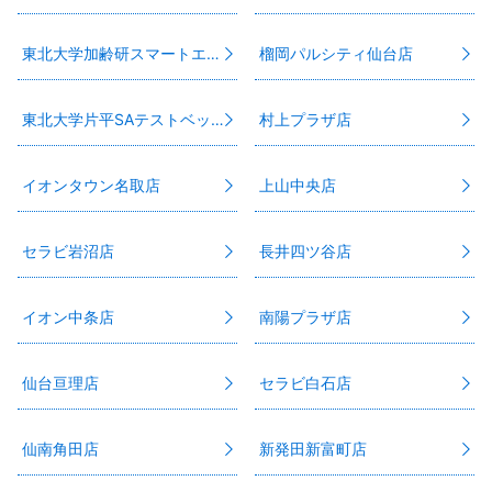
東北大学加齢研スマートエイジング･スクエア店
榴岡パルシティ仙台店
東北大学片平SAテストベッド店
村上プラザ店
イオンタウン名取店
上山中央店
セラビ岩沼店
長井四ツ谷店
イオン中条店
南陽プラザ店
仙台亘理店
セラビ白石店
仙南角田店
新発田新富町店