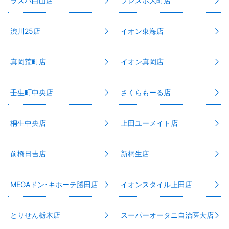
ラスパ白山店
フレスポ大町店
渋川25店
イオン東海店
真岡荒町店
イオン真岡店
壬生町中央店
さくらもーる店
桐生中央店
上田ユーメイト店
前橋日吉店
新桐生店
MEGAドン･キホーテ勝田店
イオンスタイル上田店
とりせん栃木店
スーパーオータニ自治医大店