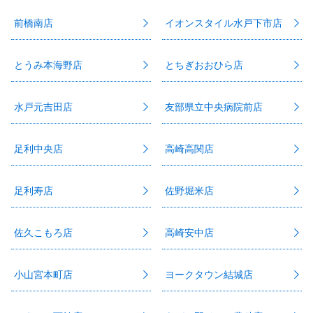
前橋南店
イオンスタイル水戸下市店
とうみ本海野店
とちぎおおひら店
水戸元吉田店
友部県立中央病院前店
足利中央店
高崎高関店
足利寿店
佐野堀米店
佐久こもろ店
高崎安中店
小山宮本町店
ヨークタウン結城店