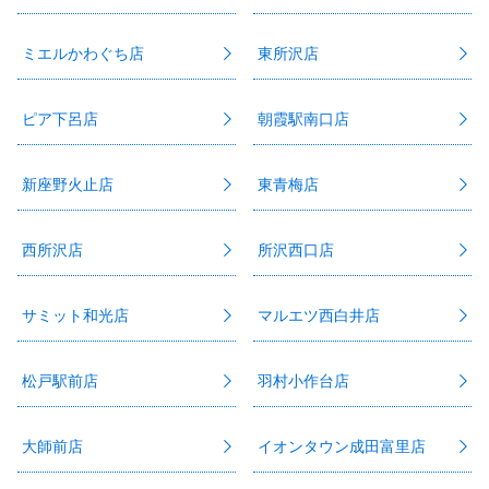
ミエルかわぐち店
東所沢店
ピア下呂店
朝霞駅南口店
新座野火止店
東青梅店
西所沢店
所沢西口店
サミット和光店
マルエツ西白井店
松戸駅前店
羽村小作台店
大師前店
イオンタウン成田富里店