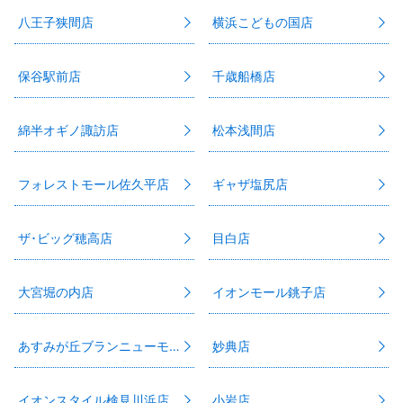
八王子狭間店
横浜こどもの国店
保谷駅前店
千歳船橋店
綿半オギノ諏訪店
松本浅間店
フォレストモール佐久平店
ギャザ塩尻店
ザ･ビッグ穂高店
目白店
大宮堀の内店
イオンモール銚子店
あすみが丘ブランニューモール店
妙典店
イオンスタイル検見川浜店
小岩店