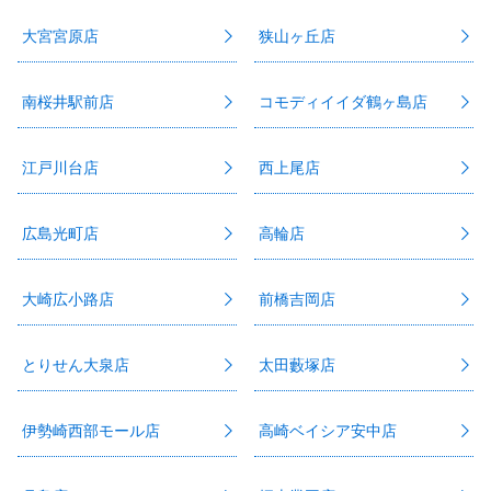
大宮宮原店
狭山ヶ丘店
南桜井駅前店
コモディイイダ鶴ヶ島店
江戸川台店
西上尾店
広島光町店
高輪店
大崎広小路店
前橋吉岡店
とりせん大泉店
太田藪塚店
伊勢崎西部モール店
高崎ベイシア安中店