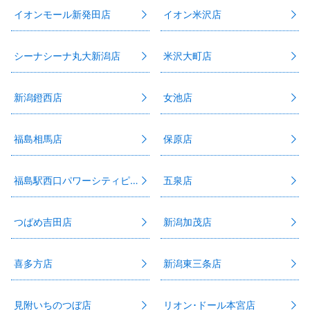
イオンモール新発田店
イオン米沢店
シーナシーナ丸大新潟店
米沢大町店
新潟鐙西店
女池店
福島相馬店
保原店
福島駅西口パワーシティピボット店
五泉店
つばめ吉田店
新潟加茂店
喜多方店
新潟東三条店
見附いちのつぼ店
リオン･ドール本宮店