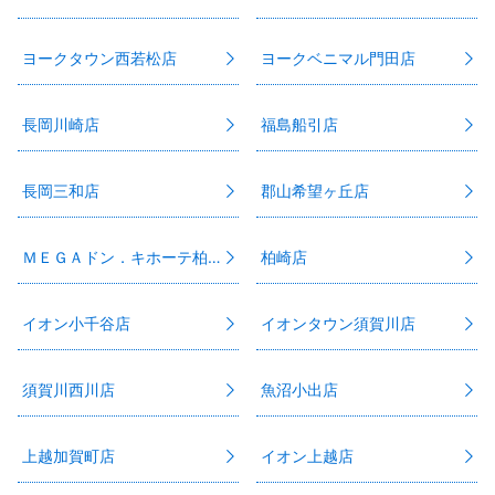
ヨークタウン西若松店
ヨークベニマル門田店
長岡川崎店
福島船引店
長岡三和店
郡山希望ヶ丘店
ＭＥＧＡドン．キホーテ柏崎店
柏崎店
イオン小千谷店
イオンタウン須賀川店
須賀川西川店
魚沼小出店
上越加賀町店
イオン上越店