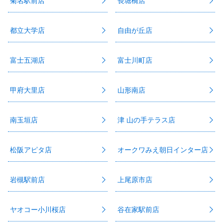
菊名駅前店
長堀橋店
都立大学店
自由が丘店
富士五湖店
富士川町店
甲府大里店
山形南店
南玉垣店
津 山の手テラス店
松阪アピタ店
オークワみえ朝日インター店
岩槻駅前店
上尾原市店
ヤオコー小川桜店
谷在家駅前店