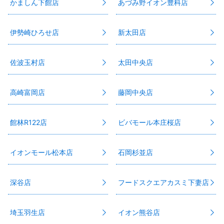
かましん下館店
あづみ野イオン豊科店
伊勢崎ひろせ店
新太田店
佐波玉村店
太田中央店
高崎富岡店
藤岡中央店
館林R122店
ビバモール本庄桜店
イオンモール松本店
石岡杉並店
深谷店
フードスクエアカスミ下妻店
埼玉羽生店
イオン熊谷店