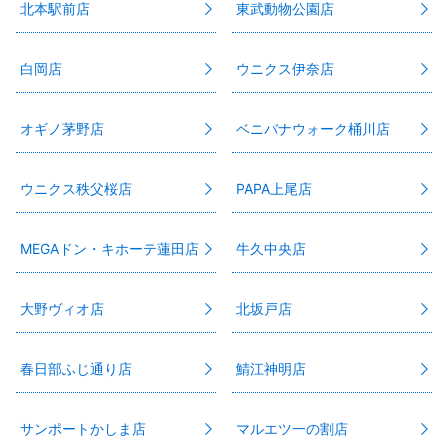
北本駅前店
東武動物公園店
白岡店
ウニクス伊奈店
オギノ茅野店
ベニバナウォーク桶川店
ウニクス秩父桜店
PAPA上尾店
MEGAドン・キホーテ蓮田店
牛久中央店
大野ヴィオ店
北坂戸店
春日部ふじ通り店
鯖江神明店
サンポートかしま店
マルエツ一の割店