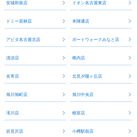
安城和泉店
イオン名古屋東店
ドミー若林店
本陣通店
アピタ名古屋北店
ポートウォークみなと店
清須店
稚内店
名寄店
北見夕陽ヶ丘店
旭川旭町店
旭川中央店
滝川店
根室店
岩見沢店
小樽駅前店