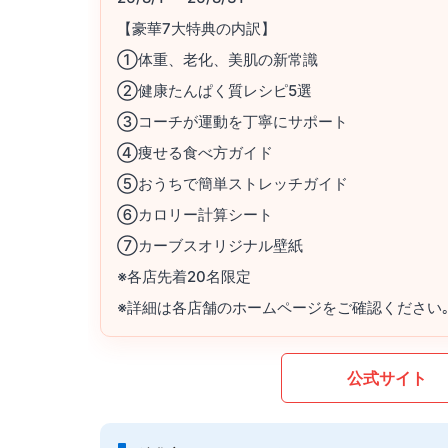
【豪華7大特典の内訳】
①体重、老化、美肌の新常識
②健康たんぱく質レシピ5選
③コーチが運動を丁寧にサポート
④痩せる食べ方ガイド
⑤おうちで簡単ストレッチガイド
⑥カロリー計算シート
⑦カーブスオリジナル壁紙
※各店先着20名限定
※詳細は各店舗のホームページをご確認ください
公式サイト