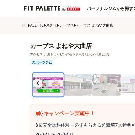
パーソナルジムから探す
FIT PALETTE
系列店
カーブス
カーブス よねや大曲店
カーブス よねや大曲店
アクセス:
大曲ショッピングセンター内｢よねや大曲｣店内
スポーツジム
キャンペーン実施中！
3回完全無料体験＋必ずもらえる超豪華7大特典※
26/8/1 〜 26/8/31