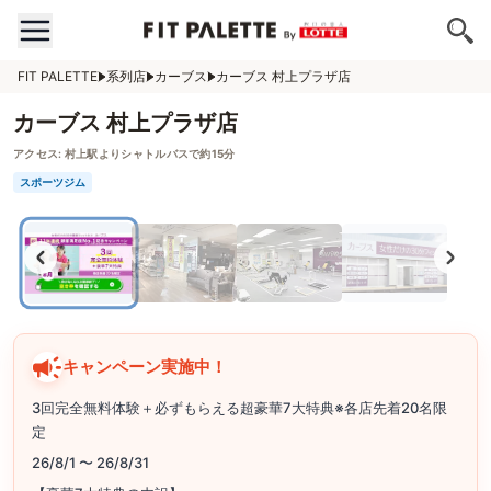
FIT PALETTE
系列店
カーブス
カーブス 村上プラザ店
カーブス 村上プラザ店
アクセス:
村上駅よりシャトルバスで約15分
スポーツジム
キャンペーン実施中！
3回完全無料体験＋必ずもらえる超豪華7大特典※各店先着20名限
定
26/8/1 〜 26/8/31