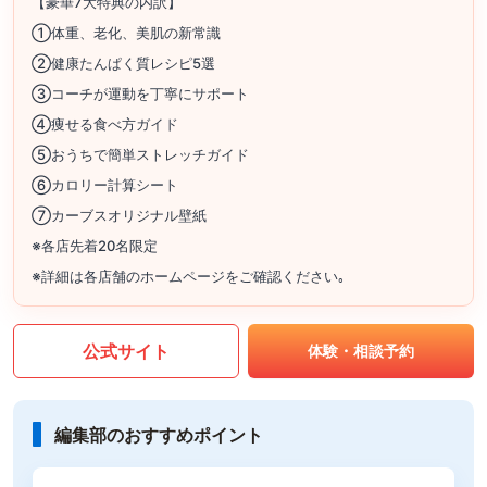
【豪華7大特典の内訳】
①体重、老化、美肌の新常識
②健康たんぱく質レシピ5選
③コーチが運動を丁寧にサポート
④痩せる食べ方ガイド
⑤おうちで簡単ストレッチガイド
⑥カロリー計算シート
⑦カーブスオリジナル壁紙
※各店先着20名限定
※詳細は各店舗のホームページをご確認ください｡
公式サイト
体験・相談予約
編集部のおすすめポイント