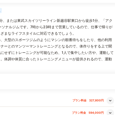
人
歩1分、または東武スカイツリーライン新越谷駅東口から徒歩1分、「アク
ーソナルジムです。7時から23時まで営業しているので、仕事で帰りが
まざまなライフスタイルに対応できるでしょう。
め、大型のスポーツジムのようにマシンの順番待ちをしたり、他の利用
ーナーとのマンツーマントレーニングとなるので、体作りをする上で聞
にせずにトレーニングが可能なため、1人で集中したい方や、運動して
う。体調や体質に合ったトレーニングメニューが提供されるので、運動
プラン料金
327,800円
プラン料金
594,000円