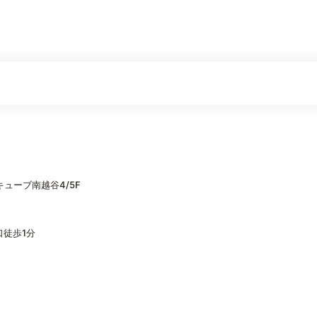
キューブ南越谷4/5F
徒歩1分