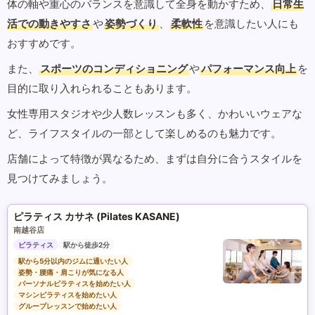
体の軸や重心のバランスを意識して全身を動かすため、
日常生
活での動きやすさ
や
姿勢づくり
、
柔軟性
を意識したい人にも
おすすめです。
また、
スポーツのコンディショニング
や
パフォーマンス向上
を
目的に取り入れられることもあります。
女性専用スタジオや少人数レッスンも多く、かわいいウェアな
ど、ライフスタイルの一部として楽しめるのも魅力です。
店舗によって特徴が異なるため、まずは自分に合うスタイルを
見つけてみましょう。
ピラティス カサネ (Pilates KASANE)
南越谷店
ピラティス
駅から徒歩2分
駅から5分以内のジムに通いたい人
姿勢・腰痛・肩こりが気になる人
パーソナルピラティスを始めたい人
マシンピラティスを始めたい人
グループレッスンで始めたい人