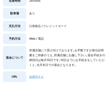
営業時間
24:00間
駐車場
あり
支払方法
口座振込 / クレジットカード
予約方法
Web / 電話
所属店舗にて受け付けております｡お手数ですが身分証明
書をご持参のうえ､所属店舗にお越し下さい｡退会手続きの
退会について
締切日は毎月10日です｡10日までにお手続きをしていただ
くと､当月末日での退会となります｡
URL
公式サイト