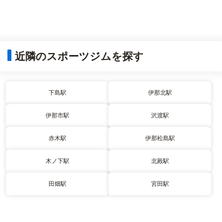
近隣のスポーツジムを探す
下島駅
伊那北駅
伊那市駅
沢渡駅
赤木駅
伊那松島駅
木ノ下駅
北殿駅
田畑駅
宮田駅