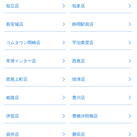
知立店
知多店
新安城店
静岡駅前店
コムタウン岡崎店
宇治黄檗店
常滑インター店
西尾店
西尾上町店
焼津店
姫路店
豊川店
伊賀店
豊橋汐田橋店
袋井店
磐田店