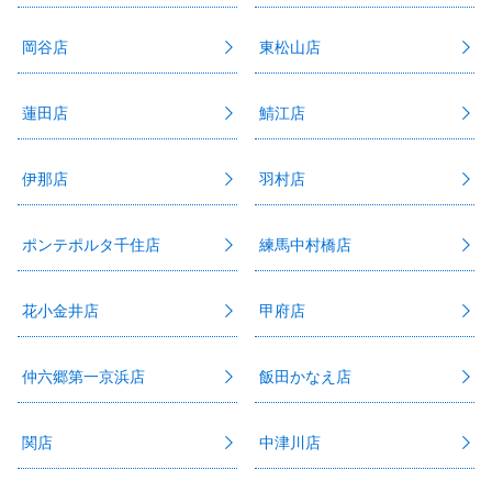
岡谷店
東松山店
蓮田店
鯖江店
伊那店
羽村店
ポンテポルタ千住店
練馬中村橋店
花小金井店
甲府店
仲六郷第一京浜店
飯田かなえ店
関店
中津川店