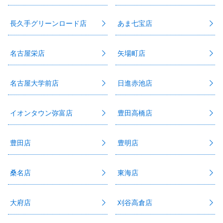
長久手グリーンロード店
あま七宝店
名古屋栄店
矢場町店
名古屋大学前店
日進赤池店
イオンタウン弥富店
豊田高橋店
豊田店
豊明店
桑名店
東海店
大府店
刈谷高倉店