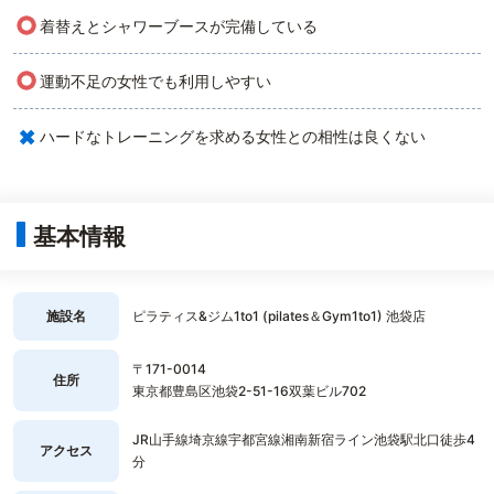
○
着替えとシャワーブースが完備している
○
運動不足の女性でも利用しやすい
×
ハードなトレーニングを求める女性との相性は良くない
基本情報
施設名
ピラティス&ジム1to1 (pilates＆Gym1to1) 池袋店
〒171-0014
住所
東京都豊島区池袋2-51-16双葉ビル702
JR山手線埼京線宇都宮線湘南新宿ライン池袋駅北口徒歩4
アクセス
分