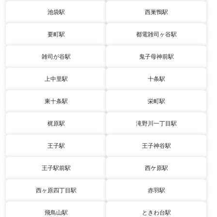
池袋駅
西巣鴨駅
要町駅
都電雑司ヶ谷駅
雑司が谷駅
鬼子母神前駅
上中里駅
十条駅
東十条駅
栄町駅
梶原駅
滝野川一丁目駅
王子駅
王子神谷駅
王子駅前駅
西ケ原駅
西ヶ原四丁目駅
赤羽駅
飛鳥山駅
ときわ台駅