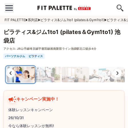
FIT PALETTE
系列店
ピラティス&ジム1to1 (pilates＆Gym1to1)
ピラティス&ジム1
ピラティス&ジム1to1 (pilates＆Gym1to1) 池
袋店
アクセス:
JR山手線埼京線宇都宮線湘南新宿ライン池袋駅北口徒歩4分
パーソナルジム
ピラティス
キャンペーン実施中！
体験レッスンキャンペーン
26/10/31
今なら体験レッスンが無料!