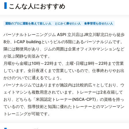
こんな人におすすめ
運動のプロに運動を教えて欲しい人
とにかく痩せたい人
食事管理も任せたい人
パーソナルトレーニングジム ASPI 立川店はJR立川駅北口から徒歩
8分、i-CAP buildingというビルの5階にあるパーソナルジムです。
隣には郵便局があり、ジムの周囲は企業オフィスやマンションなど
が並ぶ閑静な街並みです。
月曜から金曜は10時～22時まで、土曜･日曜は9時～22時まで営業
しています。全日夜遅くまで営業しているので、仕事終わりやお出
かけのついでに通えるでしょう。
パーソナルジムではありますが施設内は比較的広々としており、ウ
ェイトマシンも複数用意されています。トレーナーは2名在籍して
おり、どちらも「米国認定トレーナー(NSCA-CPT)」の資格を持っ
ているので、指導技術と知識に優れたトレーナーとのマンツーマン
トレーニングが可能です。