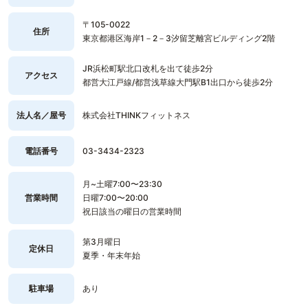
〒105-0022
住所
東京都港区海岸1－2－3汐留芝離宮ビルディング2階
JR浜松町駅北口改札を出て徒歩2分
アクセス
都営大江戸線/都営浅草線大門駅B1出口から徒歩2分
法人名／屋号
株式会社THINKフィットネス
電話番号
03-3434-2323
月~土曜7:00〜23:30
営業時間
日曜7:00〜20:00
祝日該当の曜日の営業時間
第3月曜日
定休日
夏季・年末年始
駐車場
あり