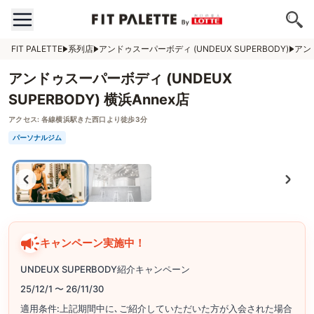
FIT PALETTE
系列店
アンドゥスーパーボディ (UNDEUX SUPERBODY)
アンド
アンドゥスーパーボディ (UNDEUX
SUPERBODY) 横浜Annex店
アクセス:
各線横浜駅きた西口より徒歩3分
パーソナルジム
キャンペーン実施中！
UNDEUX SUPERBODY紹介キャンペーン
25/12/1 〜 26/11/30
適用条件:上記期間中に､ご紹介していただいた方が入会された場合