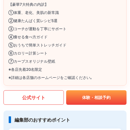
【豪華7大特典の内訳】
①体重、老化、美肌の新常識
②健康たんぱく質レシピ5選
③コーチが運動を丁寧にサポート
④痩せる食べ方ガイド
⑤おうちで簡単ストレッチガイド
⑥カロリー計算シート
⑦カーブスオリジナル壁紙
※各店先着20名限定
※詳細は各店舗のホームページをご確認ください｡
公式サイト
体験・相談予約
編集部のおすすめポイント