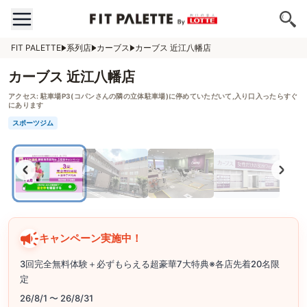
FIT PALETTE
系列店
カーブス
カーブス 近江八幡店
カーブス 近江八幡店
アクセス:
駐車場P3(コパンさんの隣の立体駐車場)に停めていただいて,入り口入ったらすぐ
にあります
スポーツジム
キャンペーン実施中！
3回完全無料体験＋必ずもらえる超豪華7大特典※各店先着20名限
定
26/8/1 〜 26/8/31