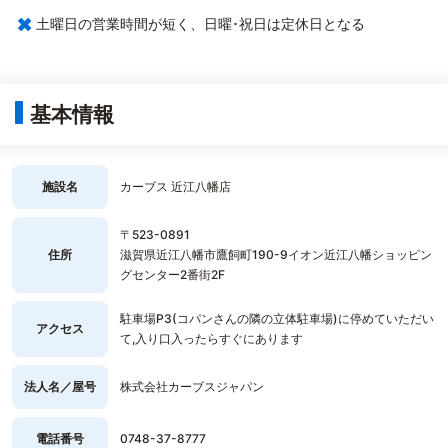
×
土曜日の営業時間が短く、日曜･祝日は定休日となる
基本情報
施設名
カーブス 近江八幡店
〒523-0891
住所
滋賀県近江八幡市鷹飼町190-9イオン近江八幡ショッピン
グセンター2番街2F
駐車場P3(コパンさんの隣の立体駐車場)に停めていただい
アクセス
て,入り口入ったらすぐにあります
法人名／屋号
株式会社カーブスジャパン
電話番号
0748-37-8777