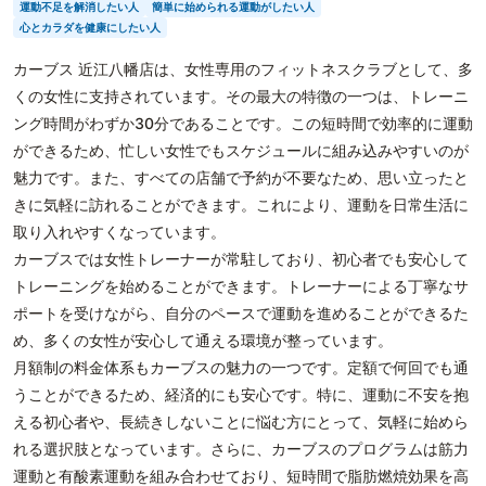
運動不足を解消したい人
簡単に始められる運動がしたい人
心とカラダを健康にしたい人
カーブス 近江八幡店は、女性専用のフィットネスクラブとして、多
くの女性に支持されています。その最大の特徴の一つは、トレーニ
ング時間がわずか30分であることです。この短時間で効率的に運動
ができるため、忙しい女性でもスケジュールに組み込みやすいのが
魅力です。また、すべての店舗で予約が不要なため、思い立ったと
きに気軽に訪れることができます。これにより、運動を日常生活に
取り入れやすくなっています。
カーブスでは女性トレーナーが常駐しており、初心者でも安心して
トレーニングを始めることができます。トレーナーによる丁寧なサ
ポートを受けながら、自分のペースで運動を進めることができるた
め、多くの女性が安心して通える環境が整っています。
月額制の料金体系もカーブスの魅力の一つです。定額で何回でも通
うことができるため、経済的にも安心です。特に、運動に不安を抱
える初心者や、長続きしないことに悩む方にとって、気軽に始めら
れる選択肢となっています。さらに、カーブスのプログラムは筋力
運動と有酸素運動を組み合わせており、短時間で脂肪燃焼効果を高