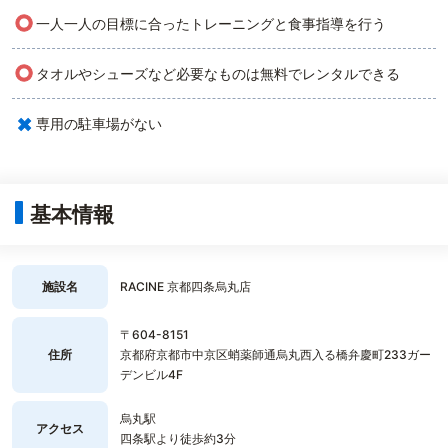
○
一人一人の目標に合ったトレーニングと食事指導を行う
○
タオルやシューズなど必要なものは無料でレンタルできる
×
専用の駐車場がない
基本情報
施設名
RACINE 京都四条烏丸店
〒604-8151
住所
京都府京都市中京区蛸薬師通烏丸西入る橋弁慶町233ガー
デンビル4F
烏丸駅
アクセス
四条駅より徒歩約3分