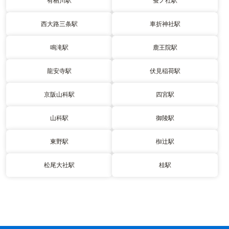
有栖川駅
蚕ノ社駅
西大路三条駅
車折神社駅
鳴滝駅
鹿王院駅
龍安寺駅
伏見稲荷駅
京阪山科駅
四宮駅
山科駅
御陵駅
東野駅
椥辻駅
松尾大社駅
桂駅