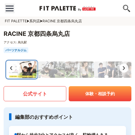
FIT PALETTE
系列店
RACINE 京都四条烏丸店
RACINE 京都四条烏丸店
アクセス:
烏丸駅
パーソナルジム
公式サイト
体験・相談予約
編集部のおすすめポイント
駅から徒歩3分とアクセスが良く、駐輪場もある