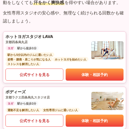
動をしなくても
汗をかく爽快感
を得やすい場合があります。
女性専用スタジオの安心感や、無理なく続けられる回数かも確
認しましょう。
ホットヨガスタジオ LAVA
京都四条烏丸店
ヨガ
駅から徒歩3分
駅から5分以内のジムに通いたい人
姿勢・腰痛・肩こりが気になる人
ホットヨガを始めたい人
ストレスを解消したい人
公式サイトを見る
体験・相談予約
ボディーズ
京都ラクエ四条烏丸スタジオ店
ヨガ
駅から徒歩2分
運動不足を解消したい人
女性専用ジムに通いたい人
公式サイトを見る
体験・相談予約