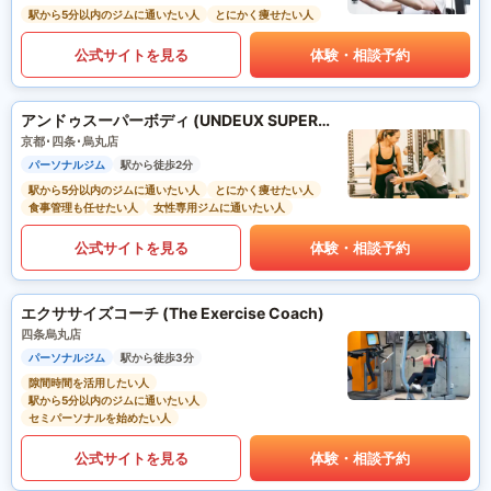
駅から5分以内のジムに通いたい人
とにかく痩せたい人
公式サイトを見る
体験・相談予約
アンドゥスーパーボディ (UNDEUX SUPERBODY)
京都･四条･烏丸店
パーソナルジム
駅から徒歩2分
駅から5分以内のジムに通いたい人
とにかく痩せたい人
食事管理も任せたい人
女性専用ジムに通いたい人
公式サイトを見る
体験・相談予約
エクササイズコーチ (The Exercise Coach)
四条烏丸店
パーソナルジム
駅から徒歩3分
隙間時間を活用したい人
駅から5分以内のジムに通いたい人
セミパーソナルを始めたい人
公式サイトを見る
体験・相談予約