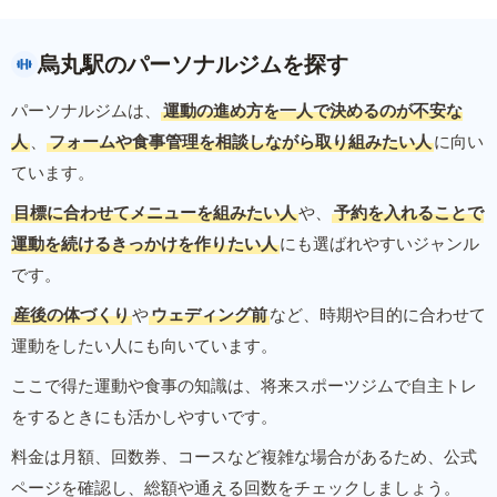
烏丸駅のパーソナルジムを探す
パーソナルジムは、
運動の進め方を一人で決めるのが不安な
人
、
フォームや食事管理を相談しながら取り組みたい人
に向い
ています。
目標に合わせてメニューを組みたい人
や、
予約を入れることで
運動を続けるきっかけを作りたい人
にも選ばれやすいジャンル
です。
産後の体づくり
や
ウェディング前
など、時期や目的に合わせて
運動をしたい人にも向いています。
ここで得た運動や食事の知識は、将来スポーツジムで自主トレ
をするときにも活かしやすいです。
料金は月額、回数券、コースなど複雑な場合があるため、公式
ページを確認し、総額や通える回数をチェックしましょう。