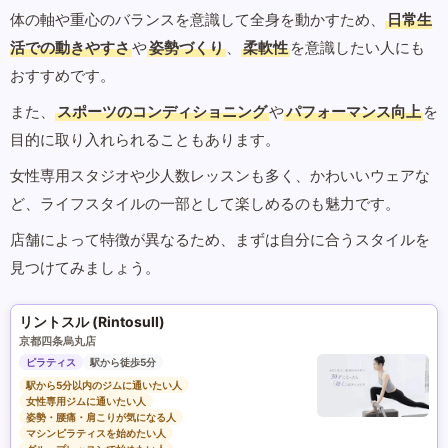
体の軸や重心のバランスを意識して全身を動かすため、
日常生
活での動きやすさ
や
姿勢づくり
、
柔軟性
を意識したい人にも
おすすめです。
また、
スポーツのコンディショニング
や
パフォーマンス向上
を
目的に取り入れられることもあります。
女性専用スタジオや少人数レッスンも多く、かわいいウェアな
ど、ライフスタイルの一部として楽しめるのも魅力です。
店舗によって特徴が異なるため、まずは自分に合うスタイルを
見つけてみましょう。
リントスル (Rintosull)
京都四条烏丸店
ピラティス
駅から徒歩5分
駅から5分以内のジムに通いたい人
女性専用ジムに通いたい人
姿勢・腰痛・肩こりが気になる人
マシンピラティスを始めたい人