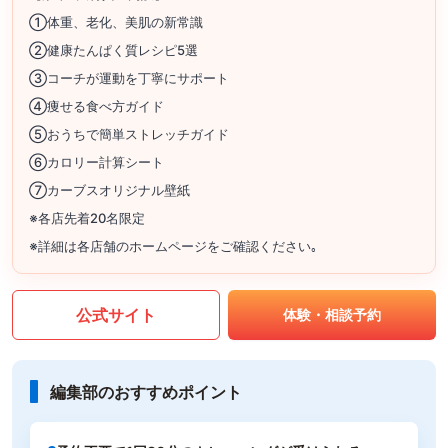
①体重、老化、美肌の新常識
②健康たんぱく質レシピ5選
③コーチが運動を丁寧にサポート
④痩せる食べ方ガイド
⑤おうちで簡単ストレッチガイド
⑥カロリー計算シート
⑦カーブスオリジナル壁紙
※各店先着20名限定
※詳細は各店舗のホームページをご確認ください｡
公式サイト
体験・相談予約
編集部のおすすめポイント