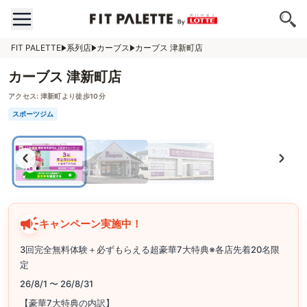
FIT PALETTE
系列店
カーブス
カーブス 津新町店
カーブス 津新町店
アクセス:
津新町より徒歩10分
スポーツジム
キャンペーン実施中！
3回完全無料体験＋必ずもらえる超豪華7大特典※各店先着20名限
定
26/8/1 〜 26/8/31
【豪華7大特典の内訳】