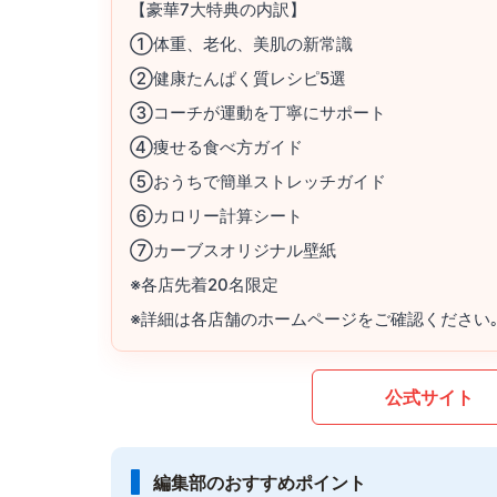
【豪華7大特典の内訳】
①体重、老化、美肌の新常識
②健康たんぱく質レシピ5選
③コーチが運動を丁寧にサポート
④痩せる食べ方ガイド
⑤おうちで簡単ストレッチガイド
⑥カロリー計算シート
⑦カーブスオリジナル壁紙
※各店先着20名限定
※詳細は各店舗のホームページをご確認ください
公式サイト
編集部のおすすめポイント