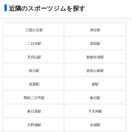
近隣のスポーツジムを探す
三国が丘駅
津古駅
二日市駅
原田駅
天拝山駅
朝倉街道駅
桜台駅
筑前山家駅
筑紫駅
紫駅
西鉄二日市駅
春日駅
春日原駅
下大利駅
大野城駅
水城駅