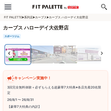
FIT PALETTE
系列店
カーブス
カーブス ハローデイ大佐野店
カーブス ハローデイ大佐野店
スポーツジム
キャンペーン実施中！
3回完全無料体験＋必ずもらえる超豪華7大特典※各店先着20名限
定
26/8/1 〜 26/8/31
【豪華7大特典の内訳】