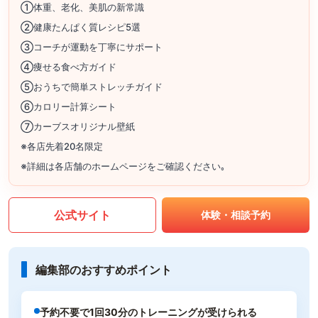
①体重、老化、美肌の新常識
②健康たんぱく質レシピ5選
③コーチが運動を丁寧にサポート
④痩せる食べ方ガイド
⑤おうちで簡単ストレッチガイド
⑥カロリー計算シート
⑦カーブスオリジナル壁紙
※各店先着20名限定
※詳細は各店舗のホームページをご確認ください｡
公式サイト
体験・相談予約
編集部のおすすめポイント
予約不要で1回30分のトレーニングが受けられる