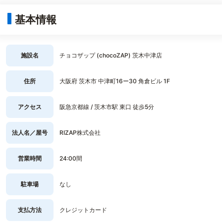
基本情報
施設名
チョコザップ (chocoZAP) 茨木中津店
住所
大阪府 茨木市 中津町16ー30 角倉ビル 1F
アクセス
阪急京都線 / 茨木市駅 東口 徒歩5分
法人名／屋号
RIZAP株式会社
営業時間
24:00間
駐車場
なし
支払方法
クレジットカード