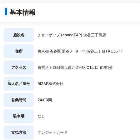
基本情報
施設名
チョコザップ (chocoZAP) 渋谷三丁目店
住所
東京都 渋谷区 渋谷3ー8ー11 渋谷三丁目TRビル 1F
アクセス
東京メトロ副都心線 / 渋谷駅 C1出口 徒歩1分
法人名／屋号
RIZAP株式会社
営業時間
24:00間
駐車場
なし
支払方法
クレジットカード