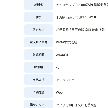
施設名
チョコザップ (chocoZAP) 我孫子泉
住所
千葉県 我孫子市 泉17ー42 1F
アクセス
JR常磐線 / 天王台駅 南口 徒歩16分
法人名／屋号
RIZAP株式会社
営業時間
24:00間
駐車場
なし
支払方法
クレジットカード
予約方法
Web
退会について
アプリで10日までにお手続き