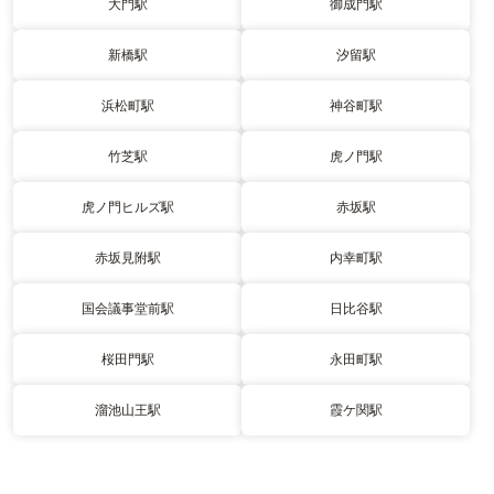
大門駅
御成門駅
新橋駅
汐留駅
浜松町駅
神谷町駅
竹芝駅
虎ノ門駅
虎ノ門ヒルズ駅
赤坂駅
赤坂見附駅
内幸町駅
国会議事堂前駅
日比谷駅
桜田門駅
永田町駅
溜池山王駅
霞ケ関駅