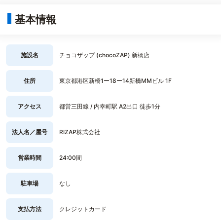
基本情報
施設名
チョコザップ (chocoZAP) 新橋店
住所
東京都港区新橋1ー18ー14新橋MMビル 1F
アクセス
都営三田線 / 内幸町駅 A2出口 徒歩1分
法人名／屋号
RIZAP株式会社
営業時間
24:00間
駐車場
なし
支払方法
クレジットカード