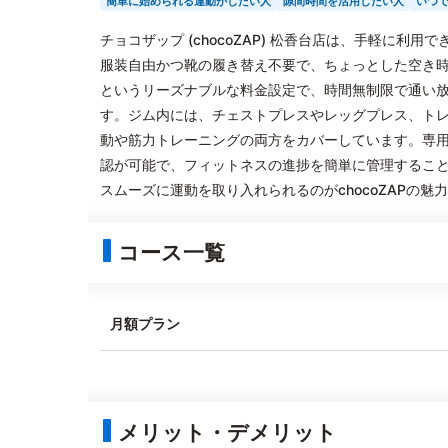
簡単に始められる運動がしたい人
隙間時間を活用したい人
いつ
チョコザップ (chocoZAP) 松香台店は、手軽に
服装自由かつ靴の履き替え不要で、ちょっとした空き時
というリーズナブルな料金設定で、時間無制限で通い
す。ジム内には、チェストプレスやレッグプレス、ト
動や筋力トレーニングの両方をカバーしています。専
認が可能で、フィットネスの進捗を簡単に管理するこ
スムーズに運動を取り入れられるのがchocoZAPの魅
コース一覧
月額プラン
メリット・デメリット