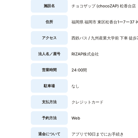
施設名
チョコザップ (chocoZAP) 松香台店
住所
福岡県 福岡市 東区松香台1ー7ー37 神
アクセス
西鉄バス / 九州産業大学前 下車 徒歩
法人名／屋号
RIZAP株式会社
営業時間
24:00間
駐車場
なし
支払方法
クレジットカード
予約方法
Web
退会について
アプリで10日までにお手続き