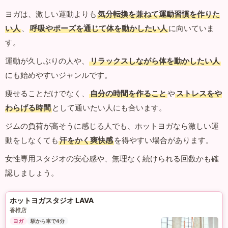
ヨガは、激しい運動よりも
気分転換を兼ねて運動習慣を作りた
い人
、
呼吸やポーズを通じて体を動かしたい人
に向いていま
す。
運動が久しぶりの人や、
リラックスしながら体を動かしたい人
にも始めやすいジャンルです。
痩せることだけでなく、
自分の時間を作ること
や
ストレスをや
わらげる時間
として通いたい人にも合います。
ジムの負荷が高そうに感じる人でも、ホットヨガなら激しい運
動をしなくても
汗をかく爽快感
を得やすい場合があります。
女性専用スタジオの安心感や、無理なく続けられる回数かも確
認しましょう。
ホットヨガスタジオ LAVA
香椎店
ヨガ
駅から車で4分