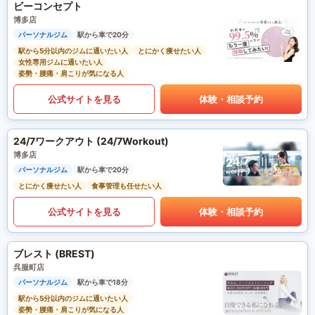
ビーコンセプト
博多店
パーソナルジム
駅から車で20分
駅から5分以内のジムに通いたい人
とにかく痩せたい人
女性専用ジムに通いたい人
姿勢・腰痛・肩こりが気になる人
公式サイトを見る
体験・相談予約
24/7ワークアウト (24/7Workout)
博多店
パーソナルジム
駅から車で20分
とにかく痩せたい人
食事管理も任せたい人
公式サイトを見る
体験・相談予約
ブレスト (BREST)
呉服町店
パーソナルジム
駅から車で18分
駅から5分以内のジムに通いたい人
姿勢・腰痛・肩こりが気になる人