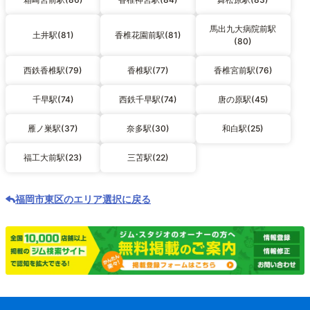
馬出九大病院前駅
土井駅(81)
香椎花園前駅(81)
(80)
西鉄香椎駅(79)
香椎駅(77)
香椎宮前駅(76)
千早駅(74)
西鉄千早駅(74)
唐の原駅(45)
雁ノ巣駅(37)
奈多駅(30)
和白駅(25)
福工大前駅(23)
三苫駅(22)
福岡市東区のエリア選択に戻る