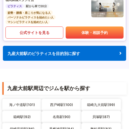
福岡舞鶴スタジオ店
ピラティス
駅から車で20分
姿勢・腰痛・肩こりが気になる人
パーソナルピラティスを始めたい人
マシンピラティスを始めたい人
公式サイトを見る
体験・相談予約
九産大前駅のピラティスを目的別に探す
九産大前駅周辺でジムを駅から探す
海ノ中道駅(101)
西戸崎駅(100)
箱崎九大前駅(99)
箱崎駅(92)
名島駅(90)
貝塚駅(87)
箱崎宮前駅(86)
香椎神宮駅(84)
舞松原駅(83)