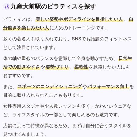
九産大前駅のピラティスを探す
ピラティスは、
美しい姿勢やボディラインを目指したい人
、
自
分磨きを楽しみたい人
に人気のトレーニングです。
多くの著名人も取り入れており、SNSでも話題のフィットネス
として注目されています。
体の軸や重心のバランスを意識して全身を動かすため、
日常生
活での動きやすさ
や
姿勢づくり
、
柔軟性
を意識したい人にも
おすすめです。
また、
スポーツのコンディショニング
や
パフォーマンス向上
を
目的に取り入れられることもあります。
女性専用スタジオや少人数レッスンも多く、かわいいウェアな
ど、ライフスタイルの一部として楽しめるのも魅力です。
店舗によって特徴が異なるため、まずは自分に合うスタイルを
見つけてみましょう。