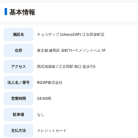
基本情報
施設名
チョコザップ (chocoZAP) 江古田栄町店
住所
東京都 練馬区 栄町11ー1 メゾンドベル 1F
アクセス
西武池袋線 / 江古田駅 南口 徒歩7分
法人名／屋号
RIZAP株式会社
営業時間
24:00間
駐車場
なし
支払方法
クレジットカード