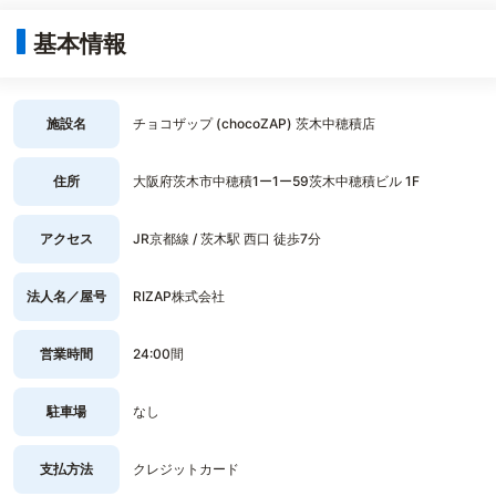
基本情報
施設名
チョコザップ (chocoZAP) 茨木中穂積店
住所
大阪府茨木市中穂積1ー1ー59茨木中穂積ビル 1F
アクセス
JR京都線 / 茨木駅 西口 徒歩7分
法人名／屋号
RIZAP株式会社
営業時間
24:00間
駐車場
なし
支払方法
クレジットカード