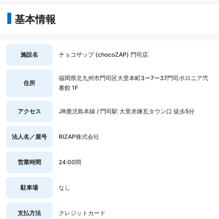
基本情報
施設名
チョコザップ (chocoZAP) 門司店
福岡県北九州市門司区大里本町3ー7ー37門司ポロニア弐
住所
番館 1F
アクセス
JR鹿児島本線 / 門司駅 大里赤煉瓦タウン口 徒歩5分
法人名／屋号
RIZAP株式会社
営業時間
24:00間
駐車場
なし
支払方法
クレジットカード