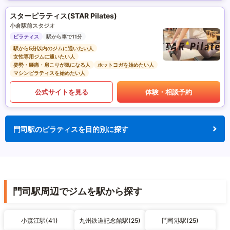
スターピラティス(STAR Pilates)
小倉駅前スタジオ
ピラティス
駅から車で11分
駅から5分以内のジムに通いたい人
女性専用ジムに通いたい人
姿勢・腰痛・肩こりが気になる人
ホットヨガを始めたい人
マシンピラティスを始めたい人
公式サイトを見る
体験・相談予約
門司駅のピラティスを目的別に探す
門司駅周辺でジムを駅から探す
小森江駅(41)
九州鉄道記念館駅(25)
門司港駅(25)