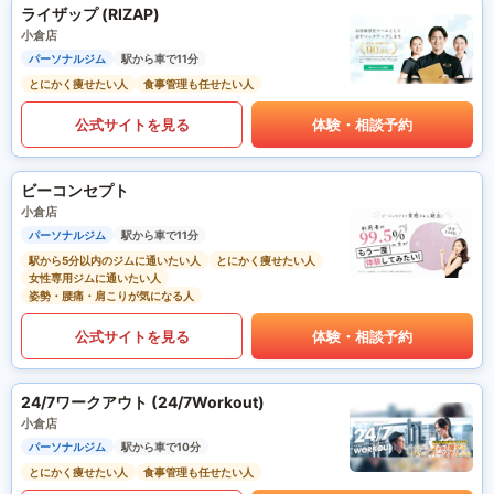
ライザップ (RIZAP)
小倉店
パーソナルジム
駅から車で11分
とにかく痩せたい人
食事管理も任せたい人
公式サイトを見る
体験・相談予約
ビーコンセプト
小倉店
パーソナルジム
駅から車で11分
駅から5分以内のジムに通いたい人
とにかく痩せたい人
女性専用ジムに通いたい人
姿勢・腰痛・肩こりが気になる人
公式サイトを見る
体験・相談予約
24/7ワークアウト (24/7Workout)
小倉店
パーソナルジム
駅から車で10分
とにかく痩せたい人
食事管理も任せたい人