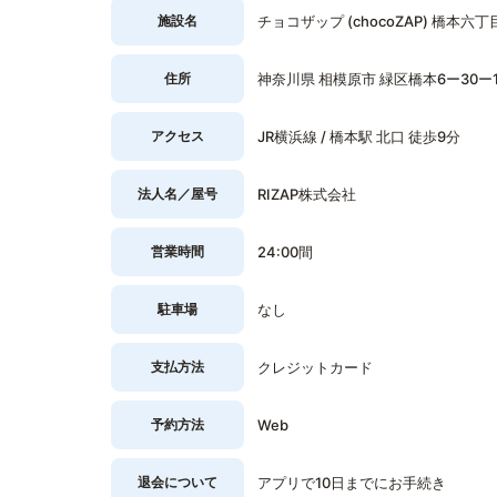
施設名
チョコザップ (chocoZAP) 橋本六丁
住所
神奈川県 相模原市 緑区橋本6ー30ー1
アクセス
JR横浜線 / 橋本駅 北口 徒歩9分
法人名／屋号
RIZAP株式会社
営業時間
24:00間
駐車場
なし
支払方法
クレジットカード
予約方法
Web
退会について
アプリで10日までにお手続き