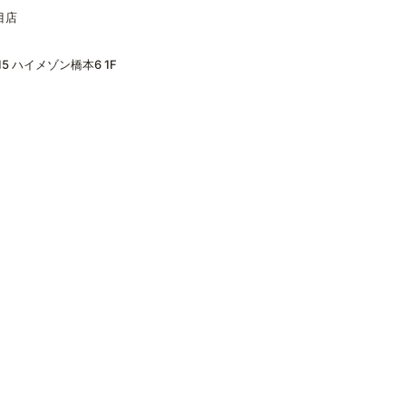
目店
5 ハイメゾン橋本6 1F