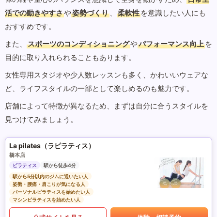
活での動きやすさ
や
姿勢づくり
、
柔軟性
を意識したい人にも
おすすめです。
また、
スポーツのコンディショニング
や
パフォーマンス向上
を
目的に取り入れられることもあります。
女性専用スタジオや少人数レッスンも多く、かわいいウェアな
ど、ライフスタイルの一部として楽しめるのも魅力です。
店舗によって特徴が異なるため、まずは自分に合うスタイルを
見つけてみましょう。
La pilates（ラピラティス）
橋本店
ピラティス
駅から徒歩4分
駅から5分以内のジムに通いたい人
姿勢・腰痛・肩こりが気になる人
パーソナルピラティスを始めたい人
マシンピラティスを始めたい人