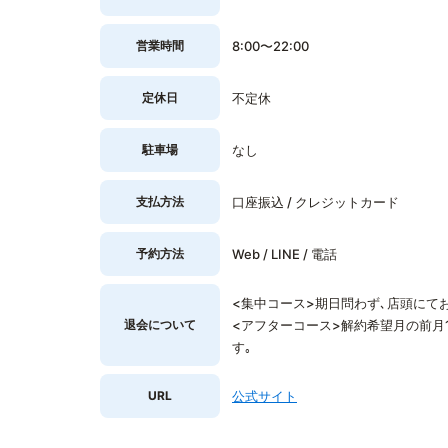
営業時間
8:00〜22:00
定休日
不定休
駐車場
なし
支払方法
口座振込 / クレジットカード
予約方法
Web / LINE / 電話
<集中コース>期日問わず､店頭にて
退会について
<アフターコース>解約希望月の前月
す｡
URL
公式サイト