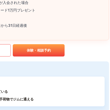
方が入会された場合
カード1万円プレゼント
から31日経過後
｡
体験・相談予約
ている
手荷物でジムに通える