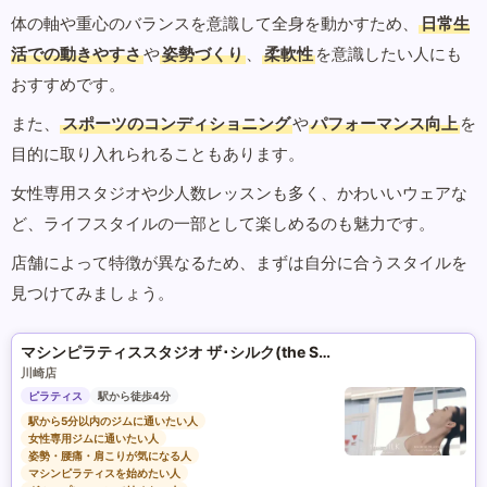
体の軸や重心のバランスを意識して全身を動かすため、
日常生
活での動きやすさ
や
姿勢づくり
、
柔軟性
を意識したい人にも
おすすめです。
また、
スポーツのコンディショニング
や
パフォーマンス向上
を
目的に取り入れられることもあります。
女性専用スタジオや少人数レッスンも多く、かわいいウェアな
ど、ライフスタイルの一部として楽しめるのも魅力です。
店舗によって特徴が異なるため、まずは自分に合うスタイルを
見つけてみましょう。
マシンピラティススタジオ ザ･シルク(the SILK)
川崎店
ピラティス
駅から徒歩4分
駅から5分以内のジムに通いたい人
女性専用ジムに通いたい人
姿勢・腰痛・肩こりが気になる人
マシンピラティスを始めたい人