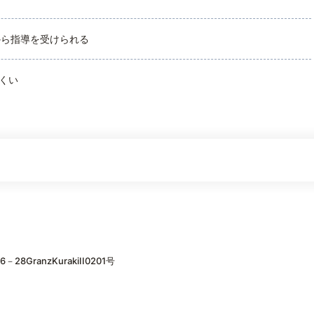
から指導を受けられる
くい
ranzKurakiII0201号