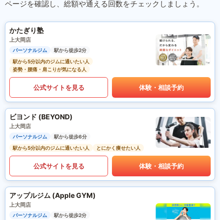
ページを確認し、総額や通える回数をチェックしましょう。
かたぎり塾
上大岡店
パーソナルジム
駅から徒歩2分
駅から5分以内のジムに通いたい人
姿勢・腰痛・肩こりが気になる人
公式サイトを見る
体験・相談予約
ビヨンド (BEYOND)
上大岡店
パーソナルジム
駅から徒歩6分
駅から5分以内のジムに通いたい人
とにかく痩せたい人
公式サイトを見る
体験・相談予約
アップルジム (Apple GYM)
上大岡店
パーソナルジム
駅から徒歩2分