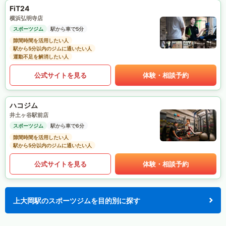
FiT24
横浜弘明寺店
スポーツジム
駅から車で5分
隙間時間を活用したい人
駅から5分以内のジムに通いたい人
運動不足を解消したい人
公式サイトを見る
体験・相談予約
ハコジム
井土ヶ谷駅前店
スポーツジム
駅から車で6分
隙間時間を活用したい人
駅から5分以内のジムに通いたい人
公式サイトを見る
体験・相談予約
上大岡駅のスポーツジムを目的別に探す