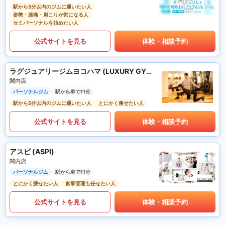
駅から5分以内のジムに通いたい人
姿勢・腰痛・肩こりが気になる人
セミパーソナルを始めたい人
公式サイトを見る
体験・相談予約
ラグジュアリージムヨコハマ (LUXURY GYM YOKOHAMA)
関内店
パーソナルジム
駅から車で11分
駅から5分以内のジムに通いたい人
とにかく痩せたい人
公式サイトを見る
体験・相談予約
アスピ (ASPI)
関内店
パーソナルジム
駅から車で11分
とにかく痩せたい人
食事管理も任せたい人
公式サイトを見る
体験・相談予約