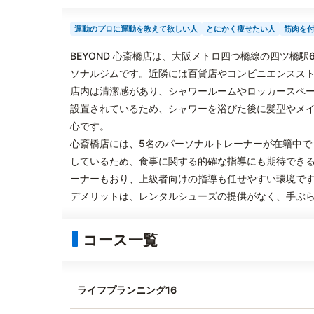
運動のプロに運動を教えて欲しい人
とにかく痩せたい人
筋肉を
BEYOND 心斎橋店は、大阪メトロ四つ橋線の四ツ橋
ソナルジムです。近隣には百貨店やコンビニエンスス
店内は清潔感があり、シャワールームやロッカースペ
設置されているため、シャワーを浴びた後に髪型やメ
心です。
心斎橋店には、5名のパーソナルトレーナーが在籍中で
しているため、食事に関する的確な指導にも期待でき
ーナーもおり、上級者向けの指導も任せやすい環境で
デメリットは、レンタルシューズの提供がなく、手ぶ
コース一覧
ライフプランニング16