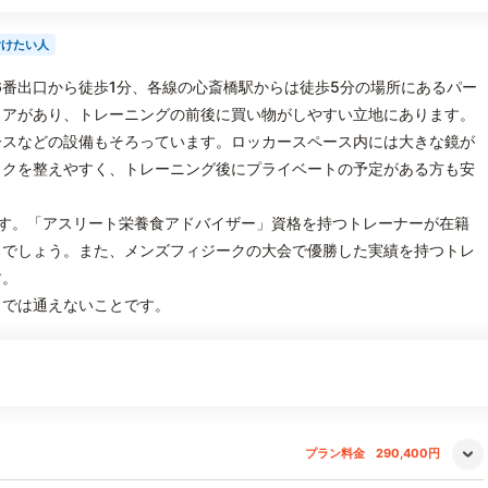
付けたい人
駅6番出口から徒歩1分、各線の心斎橋駅からは徒歩5分の場所にあるパー
トアがあり、トレーニングの前後に買い物がしやすい立地にあります。
ースなどの設備もそろっています。ロッカースペース内には大きな鏡が
イクを整えやすく、トレーニング後にプライベートの予定がある方も安
す。「アスリート栄養食アドバイザー」資格を持つトレーナーが在籍
るでしょう。また、メンズフィジークの大会で優勝した実績を持つトレ
す。
らでは通えないことです。
プラン料金
290,400円