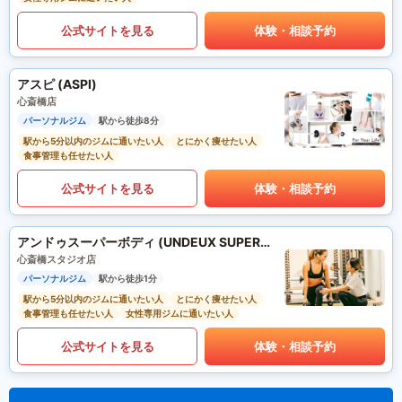
公式サイトを見る
体験・相談予約
アスピ (ASPI)
心斎橋店
パーソナルジム
駅から徒歩8分
駅から5分以内のジムに通いたい人
とにかく痩せたい人
食事管理も任せたい人
公式サイトを見る
体験・相談予約
アンドゥスーパーボディ (UNDEUX SUPERBODY)
心斎橋スタジオ店
パーソナルジム
駅から徒歩1分
駅から5分以内のジムに通いたい人
とにかく痩せたい人
食事管理も任せたい人
女性専用ジムに通いたい人
公式サイトを見る
体験・相談予約