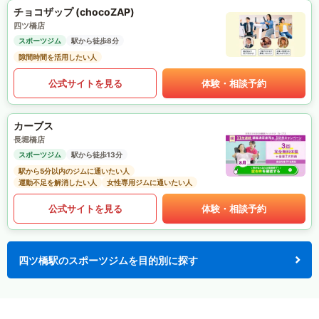
チョコザップ (chocoZAP)
四ツ橋店
スポーツジム
駅から徒歩8分
隙間時間を活用したい人
公式サイトを見る
体験・相談予約
カーブス
長堀橋店
スポーツジム
駅から徒歩13分
駅から5分以内のジムに通いたい人
運動不足を解消したい人
女性専用ジムに通いたい人
公式サイトを見る
体験・相談予約
四ツ橋駅のスポーツジムを目的別に探す