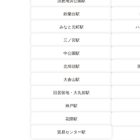
須磨海浜公園駅
鈴蘭台駅
みなと元町駅
ハ
三ノ宮駅
中公園駅
北埠頭駅
大倉山駅
旧居留地・大丸前駅
神戸駅
花隈駅
貿易センター駅