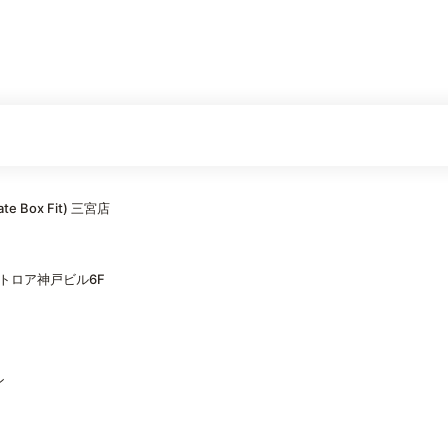
 Box Fit) 三宮店
トロア神戸ビル6F
ン