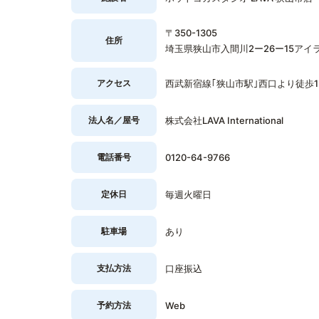
〒350-1305
住所
埼玉県狭山市入間川2ー26ー15アイ
アクセス
西武新宿線｢狭山市駅｣西口より徒歩1
法人名／屋号
株式会社LAVA International
電話番号
0120-64-9766
定休日
毎週火曜日
駐車場
あり
支払方法
口座振込
予約方法
Web