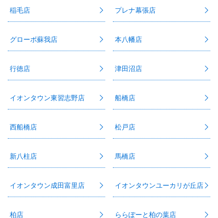
稲毛店
プレナ幕張店
グローボ蘇我店
本八幡店
行徳店
津田沼店
イオンタウン東習志野店
船橋店
西船橋店
松戸店
新八柱店
馬橋店
イオンタウン成田富里店
イオンタウンユーカリが丘店
柏店
ららぽーと柏の葉店