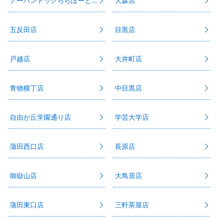
アーバンドックららぽーと豊洲3店
大森店
五反田店
目黒店
戸越店
大井町店
青物横丁店
中目黒店
自由が丘学園通り店
学芸大学店
蒲田西口店
長原店
御嶽山店
大鳥居店
蒲田東口店
三軒茶屋店