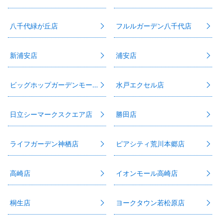
八千代緑が丘店
フルルガーデン八千代店
新浦安店
浦安店
ビッグホップガーデンモール印西店
水戸エクセル店
日立シーマークスクエア店
勝田店
ライフガーデン神栖店
ピアシティ荒川本郷店
高崎店
イオンモール高崎店
桐生店
ヨークタウン若松原店