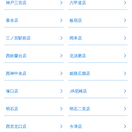
神戸三宮店
六甲道店
垂水店
板宿店
三ノ宮駅前店
岡本店
西鈴蘭台店
北須磨店
西神中央店
姫路広畑店
塚口店
JR尼崎店
明石店
明石二見店
西宮北口店
今津店