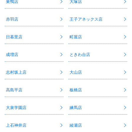
巣鴨店
大塚店
赤羽店
王子アネックス店
日暮里店
町屋店
成増店
ときわ台店
志村坂上店
大山店
高島平店
板橋店
大泉学園店
練馬店
上石神井店
綾瀬店