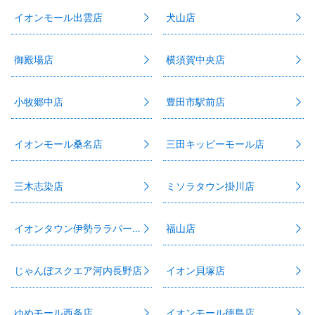
イオンモール出雲店
犬山店
御殿場店
横須賀中央店
小牧郷中店
豊田市駅前店
イオンモール桑名店
三田キッピーモール店
三木志染店
ミソラタウン掛川店
イオンタウン伊勢ララパーク店
福山店
じゃんぼスクエア河内長野店
イオン貝塚店
ゆめモール西条店
イオンモール徳島店