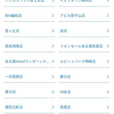
アクロスプラザ富士宮店
イオンタウン磐田店
BiVi藤枝店
アピタ新守山店
星ヶ丘店
栄店
西友鳴海店
イオンモール名古屋茶屋店
名古屋mozoワンダーシティ店
ルビットパーク岡崎店
一宮尾西店
勝川店
豊川店
刈谷店
豊田元町店
西尾店