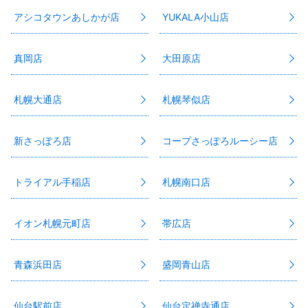
アシコタウンあしかが店
YUKALA小山店
真岡店
大田原店
札幌大通店
札幌琴似店
新さっぽろ店
コープさっぽろルーシー店
トライアル手稲店
札幌南口店
イオン札幌元町店
帯広店
青森浜田店
盛岡青山店
仙台駅前店
仙台定禅寺通店