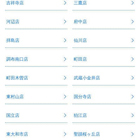
吉祥寺店
三鷹店
河辺店
府中店
拝島店
仙川店
調布南口店
町田店
町田木曽店
武蔵小金井店
東村山店
国分寺店
国立店
狛江店
東大和市店
聖蹟桜ヶ丘店