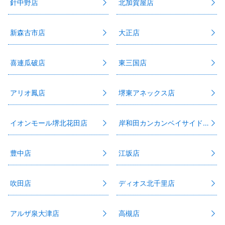
針中野店
北加賀屋店
新森古市店
大正店
喜連瓜破店
東三国店
アリオ鳳店
堺東アネックス店
イオンモール堺北花田店
岸和田カンカンベイサイドモール店
豊中店
江坂店
吹田店
ディオス北千里店
アルザ泉大津店
高槻店