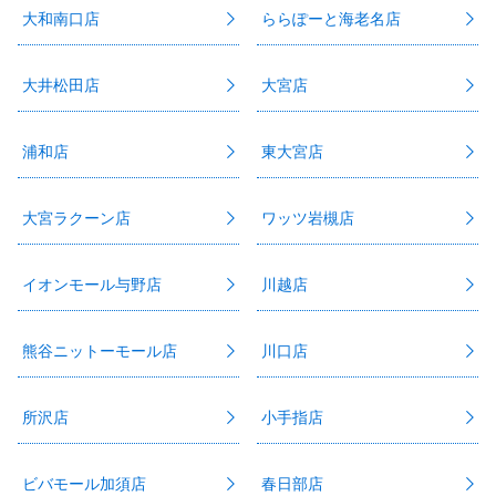
大和南口店
ららぽーと海老名店
大井松田店
大宮店
浦和店
東大宮店
大宮ラクーン店
ワッツ岩槻店
イオンモール与野店
川越店
熊谷ニットーモール店
川口店
所沢店
小手指店
ビバモール加須店
春日部店