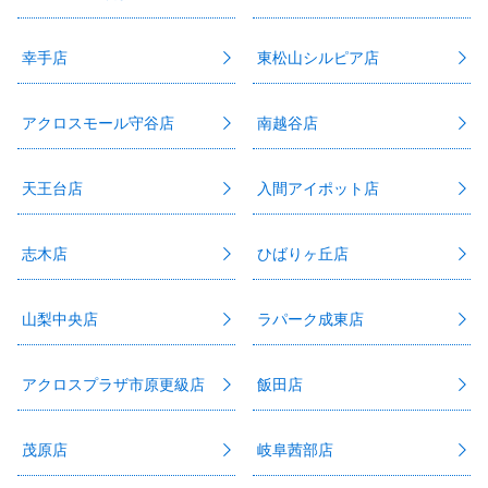
幸手店
東松山シルピア店
アクロスモール守谷店
南越谷店
天王台店
入間アイポット店
志木店
ひばりヶ丘店
山梨中央店
ラパーク成東店
アクロスプラザ市原更級店
飯田店
茂原店
岐阜茜部店