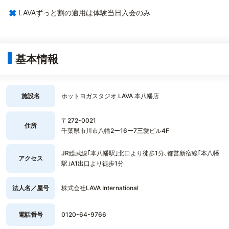
×
LAVAずっと割の適用は体験当日入会のみ
基本情報
施設名
ホットヨガスタジオ LAVA 本八幡店
〒272-0021
住所
千葉県市川市八幡2ー16ー7三愛ビル4F
JR総武線｢本八幡駅｣北口より徒歩1分､都営新宿線｢本八幡
アクセス
駅｣A1出口より徒歩1分
法人名／屋号
株式会社LAVA International
電話番号
0120-64-9766