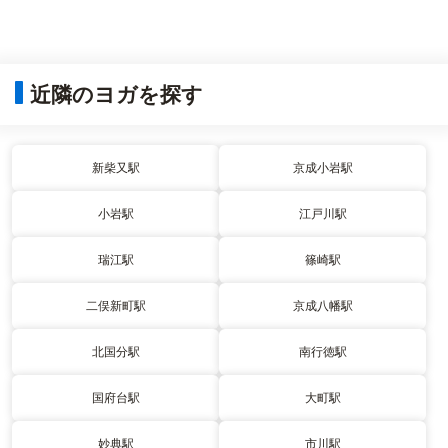
近隣のヨガを探す
新柴又駅
京成小岩駅
小岩駅
江戸川駅
瑞江駅
篠崎駅
二俣新町駅
京成八幡駅
北国分駅
南行徳駅
国府台駅
大町駅
妙典駅
市川駅