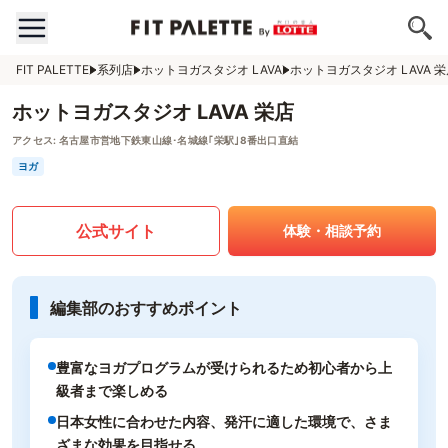
FIT PALETTE
系列店
ホットヨガスタジオ LAVA
ホットヨガスタジオ LAVA 
ホットヨガスタジオ LAVA 栄店
アクセス:
名古屋市営地下鉄東山線･名城線｢栄駅｣8番出口直結
ヨガ
公式サイト
体験・相談予約
編集部のおすすめポイント
豊富なヨガプログラムが受けられるため初心者から上
級者まで楽しめる
日本女性に合わせた内容、発汗に適した環境で、さま
ざまな効果を目指せる