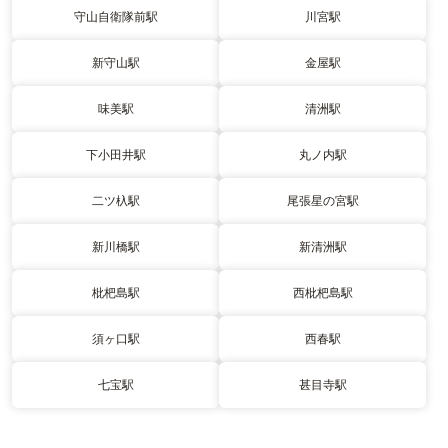
守山自衛隊前駅
川宮駅
新守山駅
金屋駅
味美駅
清洲駅
下小田井駅
丸ノ内駅
二ツ杁駅
尾張星の宮駅
新川橋駅
新清洲駅
枇杷島駅
西枇杷島駅
須ヶ口駅
西春駅
七宝駅
甚目寺駅