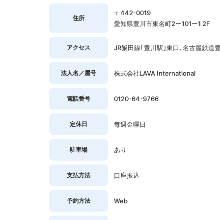
〒442-0019
住所
愛知県豊川市東名町2ー101ー1 2F
アクセス
JR飯田線｢豊川駅｣東口､名古屋鉄道
法人名／屋号
株式会社LAVA International
電話番号
0120-64-9766
定休日
毎週金曜日
駐車場
あり
支払方法
口座振込
予約方法
Web