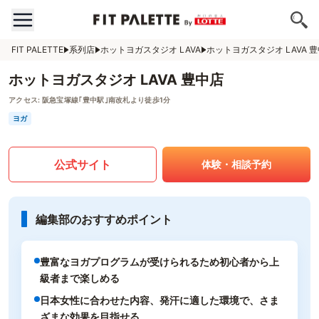
FIT PALETTE
系列店
ホットヨガスタジオ LAVA
ホットヨガスタジオ LAVA 
ホットヨガスタジオ LAVA 豊中店
アクセス:
阪急宝塚線｢豊中駅｣南改札より徒歩1分
ヨガ
公式サイト
体験・相談予約
編集部のおすすめポイント
豊富なヨガプログラムが受けられるため初心者から上
級者まで楽しめる
日本女性に合わせた内容、発汗に適した環境で、さま
ざまな効果を目指せる