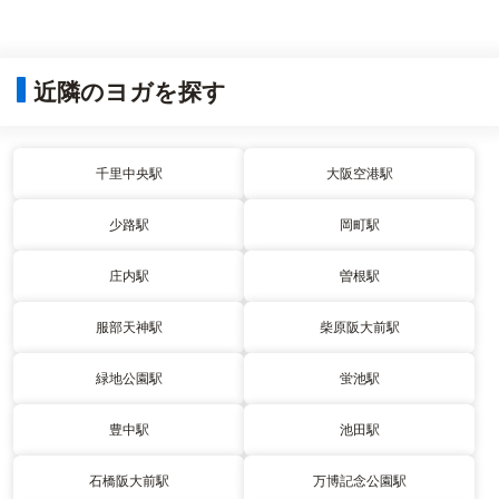
近隣のヨガを探す
千里中央駅
大阪空港駅
少路駅
岡町駅
庄内駅
曽根駅
服部天神駅
柴原阪大前駅
緑地公園駅
蛍池駅
豊中駅
池田駅
石橋阪大前駅
万博記念公園駅