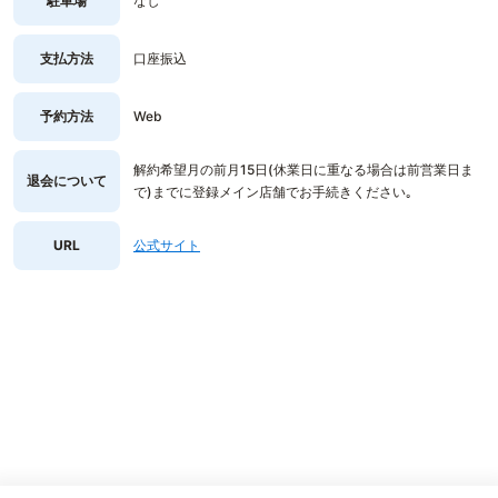
駐車場
なし
支払方法
口座振込
予約方法
Web
解約希望月の前月15日(休業日に重なる場合は前営業日ま
退会について
で)までに登録メイン店舗でお手続きください｡
URL
公式サイト