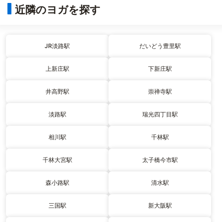
近隣のヨガを探す
JR淡路駅
だいどう豊里駅
上新庄駅
下新庄駅
井高野駅
崇禅寺駅
淡路駅
瑞光四丁目駅
相川駅
千林駅
千林大宮駅
太子橋今市駅
森小路駅
清水駅
三国駅
新大阪駅